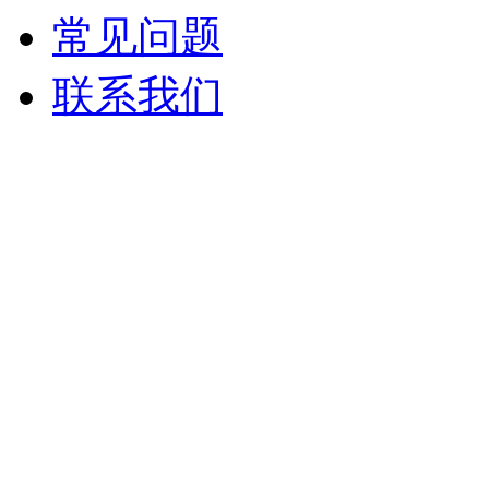
常见问题
联系我们
西安豫业门窗工程有限公司 Copyr
网址：http:/
咨询热线 1871722
地址：陕西省
主要产品： 塑钢窗、铝合