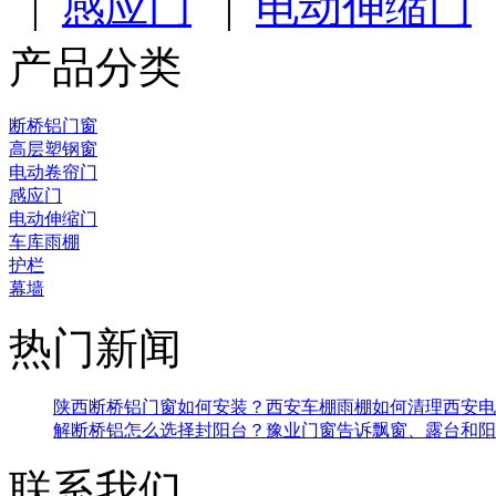
|
感应门
|
电动伸缩门
产品分类
断桥铝门窗
高层塑钢窗
电动卷帘门
感应门
电动伸缩门
车库雨棚
护栏
幕墙
热门新闻
陕西断桥铝门窗如何安装？
西安车棚雨棚如何清理
西安电
解断桥铝
怎么选择封阳台？豫业门窗告诉
飘窗、露台和阳
联系我们