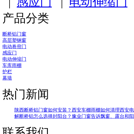
|
感应门
|
电动伸缩门
产品分类
断桥铝门窗
高层塑钢窗
电动卷帘门
感应门
电动伸缩门
车库雨棚
护栏
幕墙
热门新闻
陕西断桥铝门窗如何安装？
西安车棚雨棚如何清理
西安电
解断桥铝
怎么选择封阳台？豫业门窗告诉
飘窗、露台和阳
联系我们